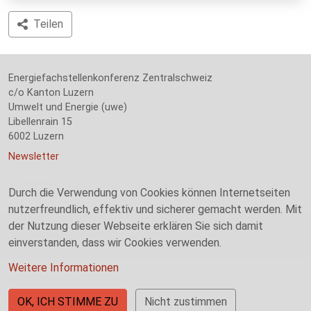
Teilen
Energiefachstellenkonferenz Zentralschweiz
c/o Kanton Luzern
Umwelt und Energie (uwe)
Libellenrain 15
6002 Luzern
Newsletter
Impressum
Durch die Verwendung von Cookies können Internetseiten
nutzerfreundlich, effektiv und sicherer gemacht werden. Mit
der Nutzung dieser Webseite erklären Sie sich damit
©
Copyright 2021 EnFK Zentralschweiz. Erstellt mit PRIMER -
powered by
einverstanden, dass wir Cookies verwenden.
Drupal
.
Weitere Informationen
OK, ICH STIMME ZU
Nicht zustimmen